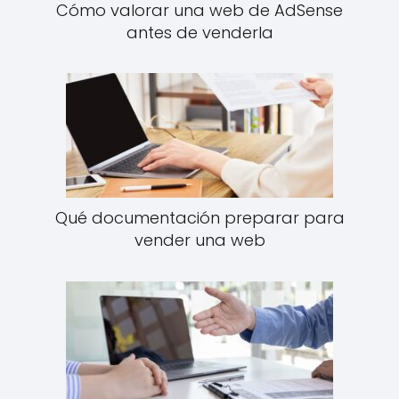
Cómo valorar una web de AdSense
antes de venderla
Qué documentación preparar para
vender una web