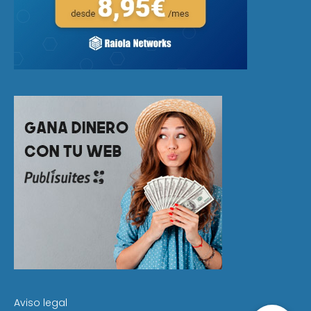
Aviso legal