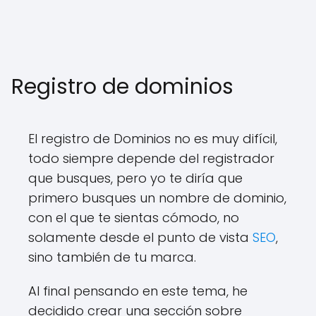
Registro de dominios
El registro de Dominios no es muy difícil,
todo siempre depende del registrador
que busques, pero yo te diría que
primero busques un nombre de dominio,
con el que te sientas cómodo, no
solamente desde el punto de vista
SEO
,
sino también de tu marca.
Al final pensando en este tema, he
decidido crear una sección sobre