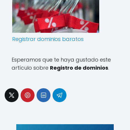
Registrar dominios baratos
Esperamos que te haya gustado este
artículo sobre
Registro de dominios
.